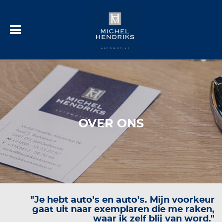
OVER ONS
"Je hebt auto’s en auto’s. Mijn voorkeur
gaat uit naar exemplaren die me raken,
waar ik zelf blij van word."