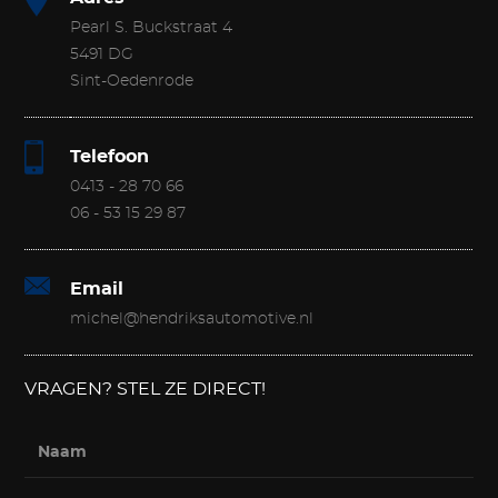
Pearl S. Buckstraat 4
5491 DG
Sint-Oedenrode
Telefoon
0413 - 28 70 66
06 - 53 15 29 87
Email
michel@hendriksautomotive.nl
VRAGEN? STEL ZE DIRECT!