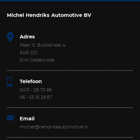
Michel Hendriks Automotive BV
Adres
Pearl S. Buckstraat 4
5491 DG
Sint-Oedenrode
Telefoon
0413 - 28 70 66
06 - 53 15 29 87
Email
michel@hendriksautomotive.nl