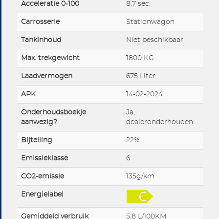
Acceleratie 0-100
8.7 sec.
Carrosserie
Stationwagon
Tankinhoud
Niet beschikbaar
Max. trekgewicht
1800 KG
Laadvermogen
675 Liter
APK
14-02-2024
Onderhoudsboekje
Ja,
aanwezig?
dealeronderhouden
Bijtelling
22%
Emissieklasse
6
CO2-emissie
135g/km
Energielabel
Gemiddeld verbruik
5.8 L/100KM