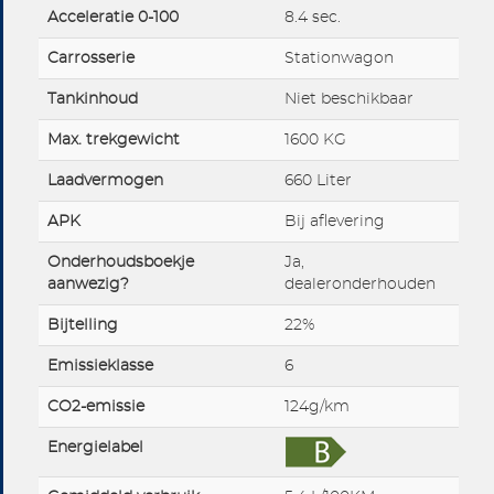
Acceleratie 0-100
8.4 sec.
Carrosserie
Stationwagon
Tankinhoud
Niet beschikbaar
Max. trekgewicht
1600 KG
Laadvermogen
660 Liter
APK
Bij aflevering
Onderhoudsboekje
Ja,
aanwezig?
dealeronderhouden
Bijtelling
22%
Emissieklasse
6
CO2-emissie
124g/km
Energielabel