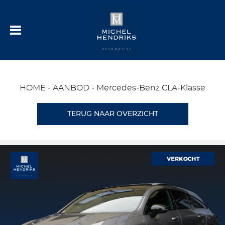
HOME
-
AANBOD
-
Mercedes-Benz CLA-Klasse
TERUG NAAR OVERZICHT