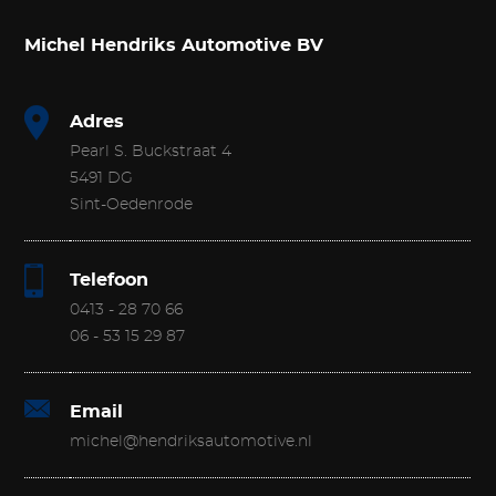
Michel Hendriks Automotive BV
Adres
Pearl S. Buckstraat 4
5491 DG
Sint-Oedenrode
Telefoon
0413 - 28 70 66
06 - 53 15 29 87
Email
michel@hendriksautomotive.nl