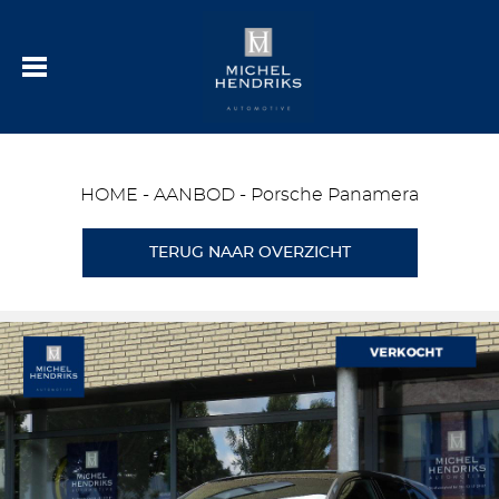
HOME
-
AANBOD
-
Porsche Panamera
TERUG NAAR OVERZICHT