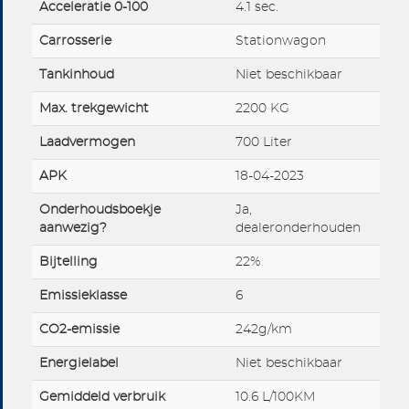
Acceleratie 0-100
4.1 sec.
Carrosserie
Stationwagon
Tankinhoud
Niet beschikbaar
Max. trekgewicht
2200 KG
Laadvermogen
700 Liter
APK
18-04-2023
Onderhoudsboekje
Ja,
aanwezig?
dealeronderhouden
Bijtelling
22%
Emissieklasse
6
CO2-emissie
242g/km
Energielabel
Niet beschikbaar
Gemiddeld verbruik
10.6 L/100KM