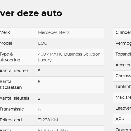
ver deze auto
Merk
Mercedes-Benz
Cilinde
Model
EQC
Vermo
Type &
400 4MATIC Business Solution
Topsnel
uitvoering
Luxury
Acceler
Aantal deuren
5
Carross
Aantal
5
Tankin
zitplaatsen
Max. tr
Aantal sleutels
2
Laadve
Transmissie
A
APK
Tellerstand
31.238 KM
Onderh
Aantal
Niet beschikbaar