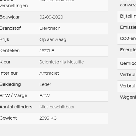
aanwez
versnellingen
Bijtelli
Bouwjaar
02-09-2020
Emissie
Brandstof
Elektrisch
CO2-em
Prijs
Op aanvraag
Energie
Kenteken
J627LB
Kleur
Selenietgrijs Metallic
Gemidd
Interieur
Antraciet
Verbrui
Bekleding
Leder
Verbrui
BTW / Marge
BTW
Wegenb
Aantal cilinders
Niet beschikbaar
Gewicht
2395 KG