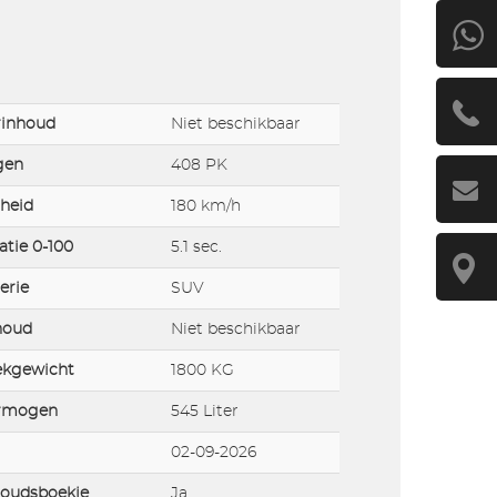
rinhoud
Niet beschikbaar
gen
408 PK
heid
180 km/h
atie 0-100
5.1 sec.
erie
SUV
houd
Niet beschikbaar
ekgewicht
1800 KG
rmogen
545 Liter
02-09-2026
oudsboekje
Ja,