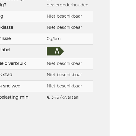
ig?
dealeronderhouden
ng
Niet beschikbaar
klasse
Niet beschikbaar
issie
0g/km
label
eld verbruik
Niet beschikbaar
k stad
Niet beschikbaar
k snelweg
Niet beschikbaar
elasting min
€ 346 /kwartaal