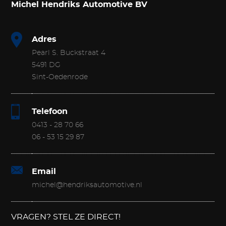
Michel Hendriks Automotive BV
Adres
Pearl S. Buckstraat 4
5491 DG
Sint-Oedenrode
Telefoon
0413 - 28 70 66
06 - 53 15 29 87
Email
michel@hendriksautomotive.nl
VRAGEN? STEL ZE DIRECT!