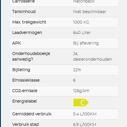
Carrosserie
Hatchback
Tankinhoud
Niet beschikbaar
Max. trekgewicht
1000 KG
Laadvermogen
640 Liter
APK
Bij aflevering
Onderhoudsboekje
Ja,
aanwezig?
dealeronderhouden
Bijtelling
22%
Emissieklasse
6
CO2-emissie
126g/km
Energielabel
Gemiddeld verbruik
5.4 L/100KM
Verbruik stad
6.9 L/100KM