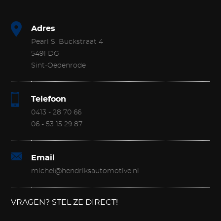
Adres
Pearl S. Buckstraat 4
5491 DG
Sint-Oedenrode
Telefoon
0413 - 28 70 66
06 - 53 15 29 87
Email
michel@hendriksautomotive.nl
VRAGEN? STEL ZE DIRECT!