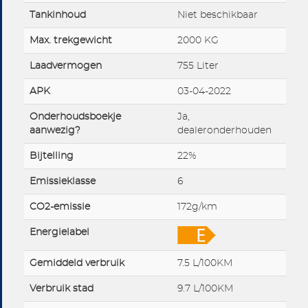
Tankinhoud
Niet beschikbaar
Max. trekgewicht
2000 KG
Laadvermogen
755 Liter
APK
03-04-2022
Onderhoudsboekje
Ja,
aanwezig?
dealeronderhouden
Bijtelling
22%
Emissieklasse
6
CO2-emissie
172g/km
Energielabel
Gemiddeld verbruik
7.5 L/100KM
Verbruik stad
9.7 L/100KM