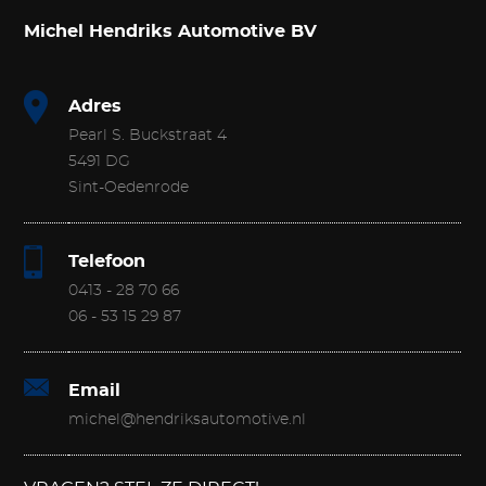
Michel Hendriks Automotive BV
Adres
Pearl S. Buckstraat 4
5491 DG
Sint-Oedenrode
Telefoon
0413 - 28 70 66
06 - 53 15 29 87
Email
michel@hendriksautomotive.nl