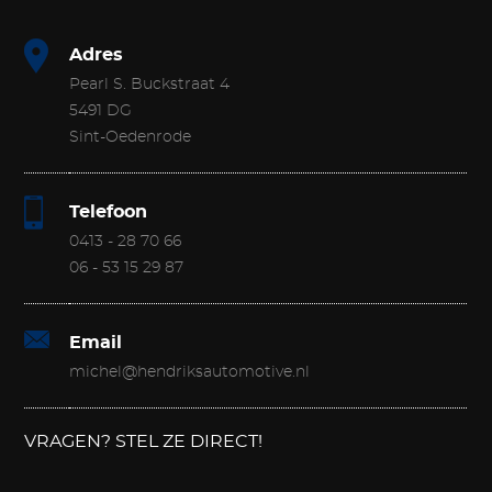
Adres
Pearl S. Buckstraat 4
5491 DG
Sint-Oedenrode
Telefoon
0413 - 28 70 66
06 - 53 15 29 87
Email
michel@hendriksautomotive.nl
VRAGEN? STEL ZE DIRECT!