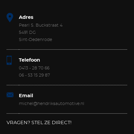
Adres
Pearl S. Buckstraat 4
5491 DG
Sint-Oedenrode
Telefoon
0413 - 28 70 66
06 - 53 15 29 87
Email
michel@hendriksautomotive.nl
VRAGEN? STEL ZE DIRECT!