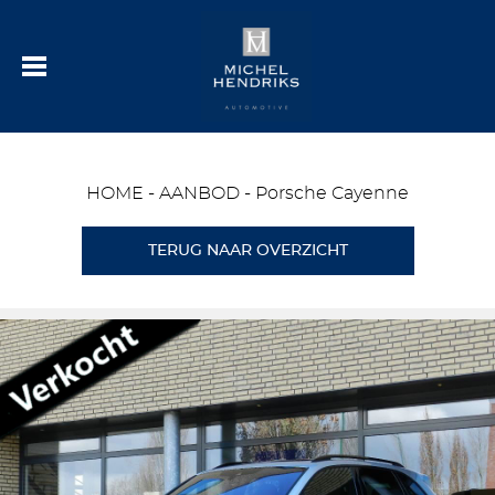
HOME
-
AANBOD
-
Porsche Cayenne
TERUG NAAR OVERZICHT