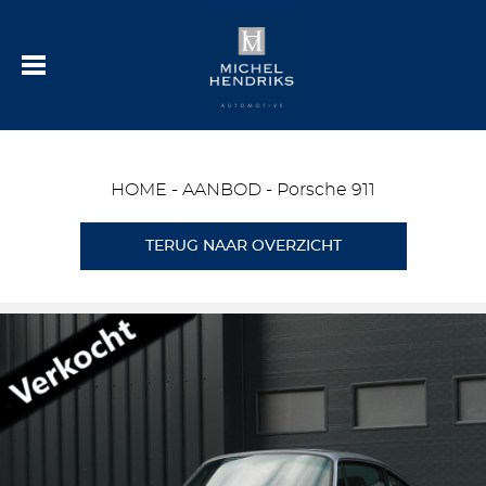
HOME
-
AANBOD
-
Porsche 911
TERUG NAAR OVERZICHT