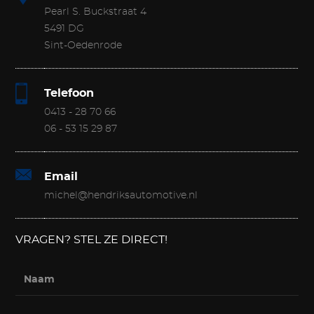
Pearl S. Buckstraat 4
5491 DG
Sint-Oedenrode
Telefoon
0413 - 28 70 66
06 - 53 15 29 87
Email
michel@hendriksautomotive.nl
VRAGEN? STEL ZE DIRECT!