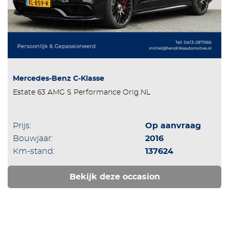
Mercedes-Benz C-Klasse
Estate 63 AMG S Performance Orig.NL
Prijs:
Op aanvraag
Bouwjaar:
2016
Km-stand:
137624
Bekijk deze occasion